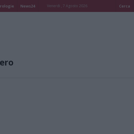
rologie
News24
Venerdi , 7 Agosto 2026
Cerca
ero