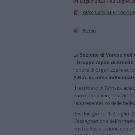
01 Luglio 2023 - 02 Luglio 
Parco Comunale “Tonino Pic
Brinzio
La
Sezione di Varese dell
il
Gruppo Alpini di Brinzio
l’onore di organizzare ed o
A.N.A.
di corsa individual
Il territorio di Brinzio, adi
Parco omonimo, così vicino 
rappresentativo delle bellez
Per due giorni, 1-2 luglio 2
L’assegnazione dell’organi
nostra Associazione da parte