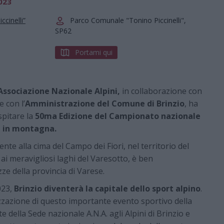
2023
cinelli”
Parco Comunale "Tonino Piccinelli",
SP62
Portami qui
’Associazione Nazionale Alpini,
in collaborazione con
e con l’
Amministrazione del Comune di Brinzio
, ha
spitare la
50ma Edizione del Campionato nazionale
e in montagna.
acente alla cima del Campo dei Fiori, nel territorio del
ai meravigliosi laghi del Varesotto, è ben
ze della provincia di Varese.
023,
Brinzio diventerà la capitale dello sport alpino
.
zzazione di questo importante evento sportivo della
 della Sede nazionale A.N.A. agli Alpini di Brinzio e