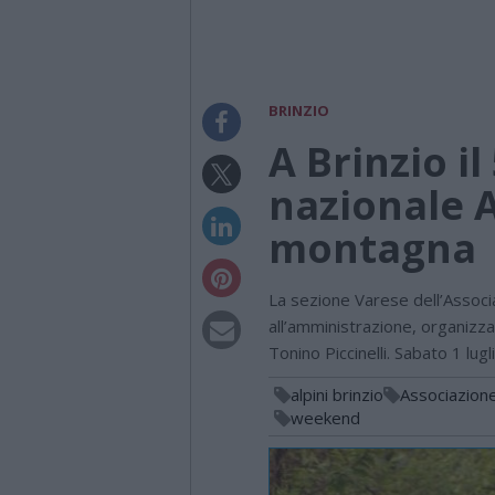
BRINZIO
A Brinzio i
nazionale A
montagna
La sezione Varese dell’Associa
all’amministrazione, organizzan
Tonino Piccinelli. Sabato 1 lu
alpini brinzio
Associazione
weekend