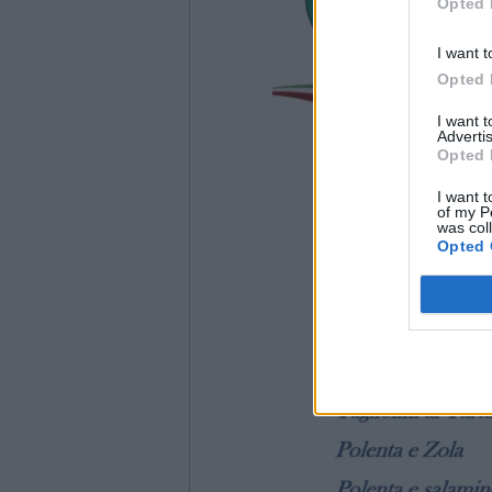
Opted 
I want t
Opted 
I want 
Advertis
Opted 
I want t
of my P
was col
Opted 