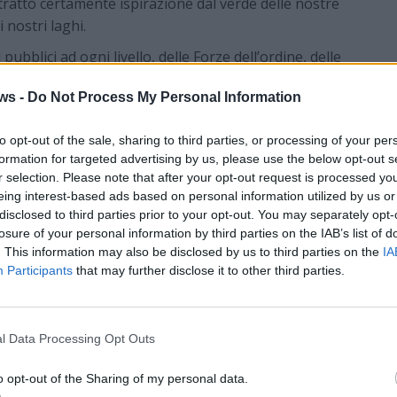
 tratto certamente ispirazione dal verde delle nostre
 nostri laghi.
pubblici ad ogni livello, delle Forze dell’ordine, delle
rvizi del territorio, ha reso possibile la messa in
ws -
Do Not Process My Personal Information
necessarie, così da garantire la giusta accoglienza agli
talia convergeranno a Brinzio nel primo fine settimana
to opt-out of the sale, sharing to third parties, or processing of your per
formation for targeted advertising by us, please use the below opt-out s
gno di tutti i volontari che, dal Gruppo di Brinzio ai
r selection. Please note that after your opt-out request is processed y
eing interest-based ads based on personal information utilized by us or
 i soci in servizio dai 77 Gruppi della Sezione, hanno
disclosed to third parties prior to your opt-out. You may separately opt-
l’organizzazione di questo evento.
losure of your personal information by third parties on the IAB’s list of
5 sarà a disposizione un rifornito banco
. This information may also be disclosed by us to third parties on the
IA
Participants
that may further disclose it to other third parties.
pecialità
: grigliate (imperdibili le costine dell’alpino),
anto altro.
l Data Processing Opt Outs
o opt-out of the Sharing of my personal data.