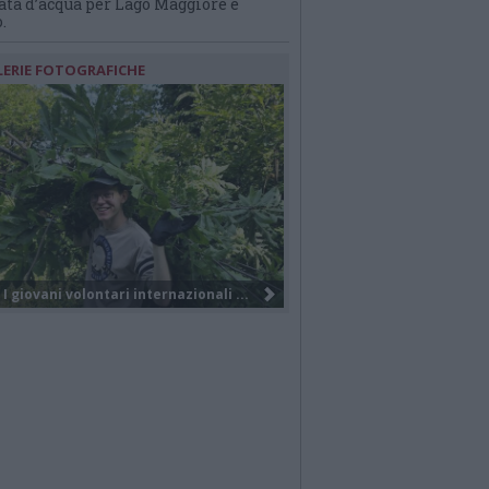
ata d’acqua per Lago Maggiore e
.
LERIE FOTOGRAFICHE
Nuova società, nuovo brand e tanti...