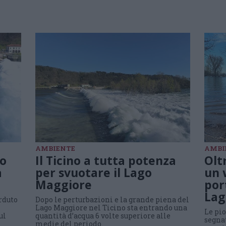
AMBIENTE
AMBI
go
Il Ticino a tutta potenza
Olt
a
per svuotare il Lago
un 
Maggiore
por
Lag
rduto
Dopo le perturbazioni e la grande piena del
Lago Maggiore nel Ticino sta entrando una
Le pi
ul
quantità d’acqua 6 volte superiore alle
segnat
medie del periodo.