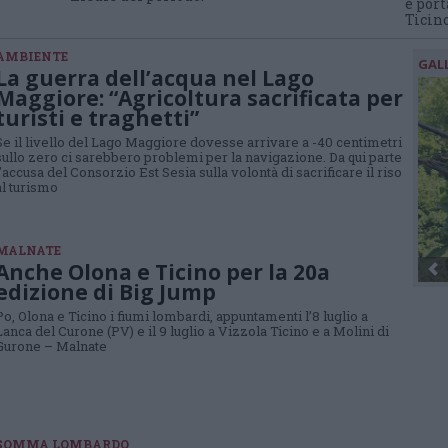
e port
Ticino
AMBIENTE
GAL
La guerra dell’acqua nel Lago
Maggiore: “Agricoltura sacrificata per
turisti e traghetti”
Se il livello del Lago Maggiore dovesse arrivare a -40 centimetri
sullo zero ci sarebbero problemi per la navigazione. Da qui parte
l’accusa del Consorzio Est Sesia sulla volontà di sacrificare il riso
al turismo
MALNATE
Anche Olona e Ticino per la 20a
edizione di Big Jump
Po, Olona e Ticino i fiumi lombardi, appuntamenti l’8 luglio a
Lanca del Curone (PV) e il 9 luglio a Vizzola Ticino e a Molini di
Gurone – Malnate
SOMMA LOMBARDO