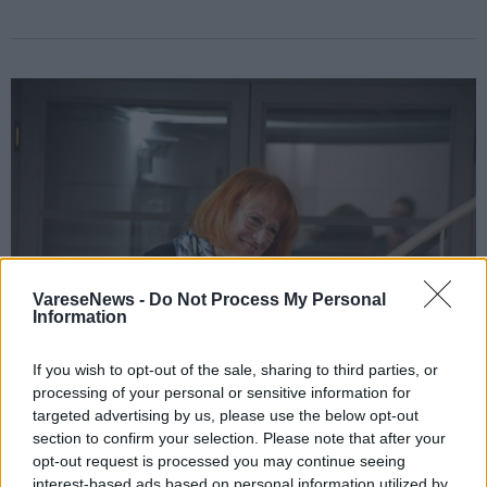
VareseNews -
Do Not Process My Personal
Information
If you wish to opt-out of the sale, sharing to third parties, or
processing of your personal or sensitive information for
targeted advertising by us, please use the below opt-out
GAVIRATE
section to confirm your selection. Please note that after your
In biblioteca a Gavirate le letture di
opt-out request is processed you may continue seeing
Betty Colombo
interest-based ads based on personal information utilized by