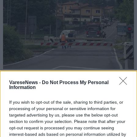
GAZZADA SCHIANNO
A Gazzada Schianno stop alla variante
VareseNews -
Do Not Process My Personal
Information
del PGT: la minoranza all’attacco
If you wish to opt-out of the sale, sharing to third parties, or
processing of your personal or sensitive information for
targeted advertising by us, please use the below opt-out
section to confirm your selection. Please note that after your
opt-out request is processed you may continue seeing
interest-based ads based on personal information utilized by