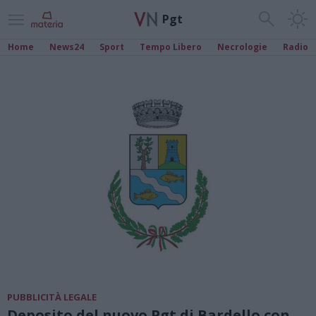
Pgt
Home
News24
Sport
Tempo Libero
Necrologie
Radio
PUBBLICITÀ LEGALE
Deposito del nuovo Pgt di Bardello con