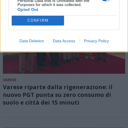
Personal Data that Is Unrelated with the
Purposes for which it was collected.
Opted Out
CONFIRM
Data Deletion
Data Access
Privacy Policy
VARESE
Varese riparte dalla rigenerazione: il
nuovo PGT punta su zero consumo di
suolo e città dei 15 minuti