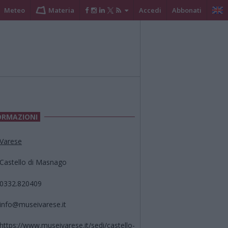
Meteo
Materia
Accedi
Abbonati
ORMAZIONI
Varese
Castello di Masnago
0332.820409
info@museivarese.it
https://www.museivarese.it/sedi/castello-