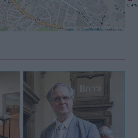
di-m
Leaflet
| ©
OpenStreetMap
contributors