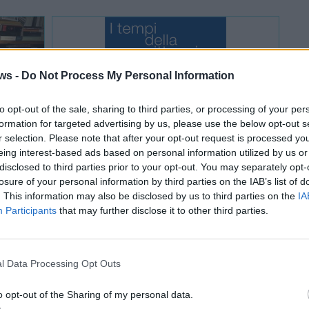
ws -
Do Not Process My Personal Information
to opt-out of the sale, sharing to third parties, or processing of your per
formation for targeted advertising by us, please use the below opt-out s
r selection. Please note that after your opt-out request is processed y
eing interest-based ads based on personal information utilized by us or
disclosed to third parties prior to your opt-out. You may separately opt-
losure of your personal information by third parties on the IAB’s list of
INCONTRI
. This information may also be disclosed by us to third parties on the
IA
30 Settembre 2022
Participants
that may further disclose it to other third parties.
 per
Renato Guttuso a Velate:
ro
pubblicato il catalogo
 in
l Data Processing Opt Outs
Varese
o opt-out of the Sharing of my personal data.
Castello Di Masnago