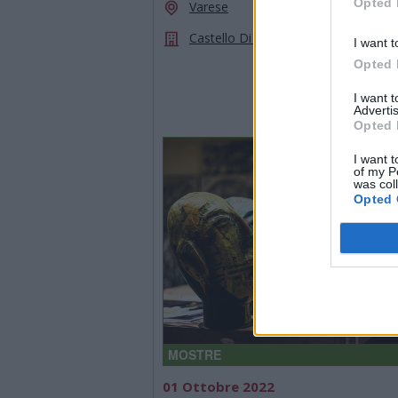
Opted 
Varese
Castello Di Masnago
I want t
Opted 
I want 
Advertis
Opted 
I want t
of my P
was col
Opted 
MOSTRE
01 Ottobre 2022