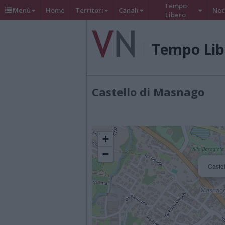
Tempo
Menù
Home
Territori
Canali
Nec
Libero
Tempo Lib
Castello di Masnago
+
−
Castel