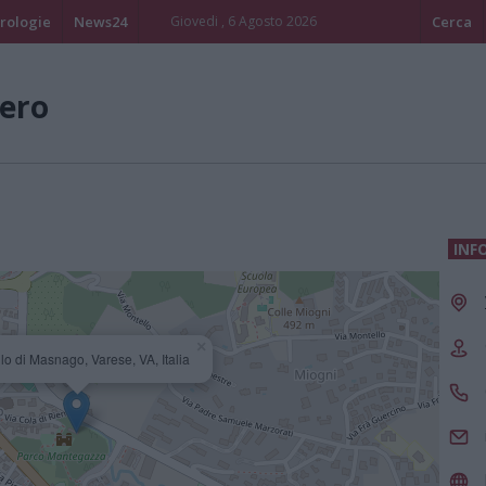
rologie
News24
Giovedi , 6 Agosto 2026
Cerca
ero
INF
×
lo di Masnago, Varese, VA, Italia