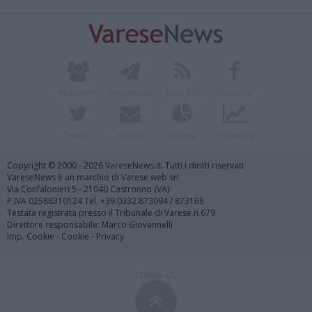
Redazione
Invia notizia
Feed RSS
Facebook
Twitter
Contatti
Società
Pubblicità
Copyright © 2000 - 2026 VareseNews.it. Tutti i diritti riservati
VareseNews è un marchio di Varese web srl
Via Confalonieri 5 - 21040 Castronno (VA)
P.IVA 02588310124 Tel. +39.0332.873094 / 873168
Testata registrata presso il Tribunale di Varese n.679
Direttore responsabile: Marco Giovannelli
Imp. Cookie
-
Cookie
-
Privacy
TORNA SU