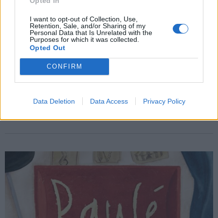
Opted In
I want to opt-out of Collection, Use,
Retention, Sale, and/or Sharing of my
Personal Data that Is Unrelated with the
Purposes for which it was collected.
Opted Out
CONFIRM
CAMPI ESTIVI 2025
Besnate Summer Camp 2025, per
un’estate piena di avventure, creatività
Data Deletion
Data Access
Privacy Policy
e divertimento