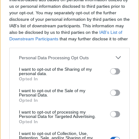
Grande partecipazione all’openday di Ferrovie Nord,
Trenord e Fnm a Milano e Novate Milanese
us or personal information disclosed to third parties prior to
your opt-out. You may separately opt-out of the further
disclosure of your personal information by third parties on the
IAB’s list of downstream participants. This information may
also be disclosed by us to third parties on the
IAB’s List of
Downstream Participants
that may further disclose it to other
third parties.
Personal Data Processing Opt Outs
I want to opt-out of the Sharing of my
personal data.
Opted In
I want to opt-out of the Sale of my
Personal Data.
Opted In
I want to opt-out of processing my
Personal Data for Targeted Advertising.
Opted In
MOBILITÀ
I want to opt-out of Collection, Use,
Depositi, treni e stazioni: Fnm e Trenord
Retention, Sale, and/or Sharing of my