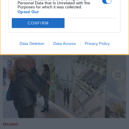
Personal Data that Is Unrelated with the
aprono le porte ai curiosi
Purposes for which it was collected.
Opted Out
CONFIRM
Data Deletion
Data Access
Privacy Policy
MILANO