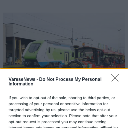
VareseNews -
Do Not Process My Personal
Information
If you wish to opt-out of the sale, sharing to third parties, or
processing of your personal or sensitive information for
MILANO
targeted advertising by us, please use the below opt-out
In 5.000 a Milano alla scoperta dei luoghi
section to confirm your selection. Please note that after your
simbolo della ferrovia lombarda
opt-out request is processed you may continue seeing
interest-based ads based on personal information utilized by