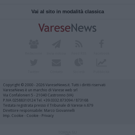
Vai al sito in modalità classica
Redazione
Invia notizia
Feed RSS
Facebook
Twitter
Contatti
Società
Pubblicità
Copyright © 2000 - 2026 VareseNews.it. Tutti i diritti riservati
VareseNews è un marchio di Varese web srl
Via Confalonieri 5 - 21040 Castronno (VA)
P.IVA 02588310124 Tel. +39.0332.873094 / 873168
Testata registrata presso il Tribunale di Varese n.679
Direttore responsabile: Marco Giovannelli
Imp. Cookie
-
Cookie
-
Privacy
TORNA SU