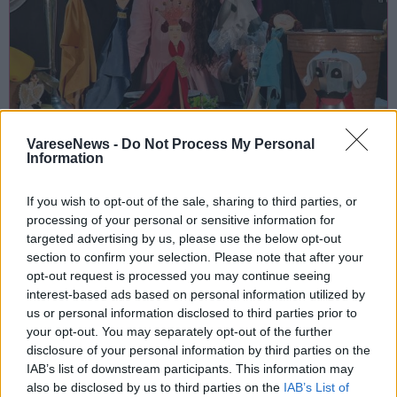
SPETTACOLI
VareseNews -
Do Not Process My Personal
17 Agosto 2026
Information
Terra e Laghi Festival arriva a Viggiù
con le fiabe italiane di Italo Calvino
If you wish to opt-out of the sale, sharing to third parties, or
processing of your personal or sensitive information for
Viggiù
targeted advertising by us, please use the below opt-out
section to confirm your selection. Please note that after your
Piazza Artisti Viggiutesi
opt-out request is processed you may continue seeing
interest-based ads based on personal information utilized by
us or personal information disclosed to third parties prior to
your opt-out. You may separately opt-out of the further
disclosure of your personal information by third parties on the
IAB’s list of downstream participants. This information may
also be disclosed by us to third parties on the
IAB’s List of