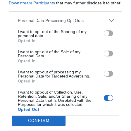
Downstream Participants
that may further disclose it to other
third parties.
Personal Data Processing Opt Outs
I want to opt-out of the Sharing of my
personal data.
Opted In
I want to opt-out of the Sale of my
Personal Data.
SPETTACOLI
Opted In
17 Agosto 2026
I want to opt-out of processing my
Personal Data for Targeted Advertising.
Ad Alta Valle Intelvi appuntamento
Opted In
con la Milano degli anni ‘60 in musica
I want to opt-out of Collection, Use,
Retention, Sale, and/or Sharing of my
Alta Valle Intelvi
Personal Data that Is Unrelated with the
Purposes for which it was collected.
Opted Out
CONFIRM