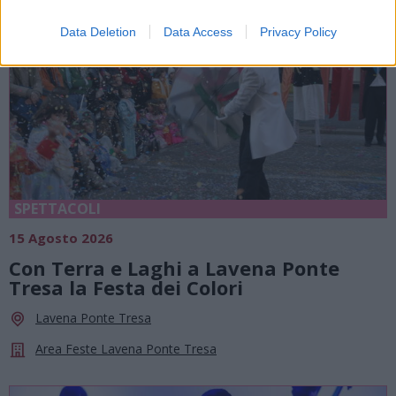
Data Deletion
Data Access
Privacy Policy
SPETTACOLI
15 Agosto 2026
Con Terra e Laghi a Lavena Ponte
Tresa la Festa dei Colori
Lavena Ponte Tresa
Area Feste Lavena Ponte Tresa