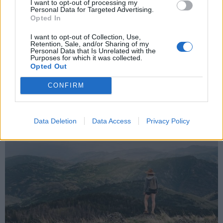
I want to opt-out of processing my
GAZZADA SCHIANNO
Personal Data for Targeted Advertising.
“In_audita Musica”, Gazzada Schianno
Opted In
alla scoperta delle grandi donne e
I want to opt-out of Collection, Use,
musiciste della storia
Retention, Sale, and/or Sharing of my
Personal Data that Is Unrelated with the
Purposes for which it was collected.
Opted Out
CONFIRM
Data Deletion
Data Access
Privacy Policy