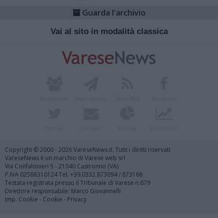
Guarda l'archivio
Vai al sito in modalità classica
Redazione
Invia notizia
Feed RSS
Facebook
Twitter
Contatti
Società
Pubblicità
Copyright © 2000 - 2026 VareseNews.it. Tutti i diritti riservati
VareseNews è un marchio di Varese web srl
Via Confalonieri 5 - 21040 Castronno (VA)
P.IVA 02588310124 Tel. +39.0332.873094 / 873168
Testata registrata presso il Tribunale di Varese n.679
Direttore responsabile: Marco Giovannelli
Imp. Cookie
-
Cookie
-
Privacy