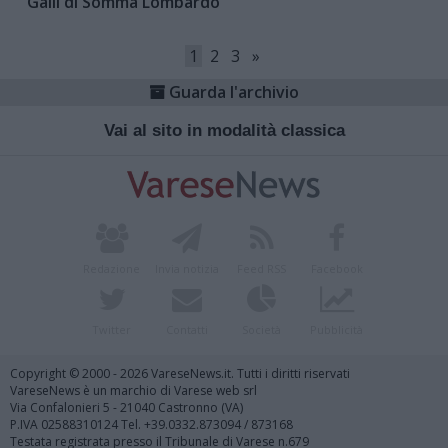
Galli di Somma Lombardo
1
2
3
»
Guarda l'archivio
Vai al sito in modalità classica
Redazione
Invia notizia
Feed RSS
Facebook
Twitter
Contatti
Società
Pubblicità
Copyright © 2000 - 2026 VareseNews.it. Tutti i diritti riservati
VareseNews è un marchio di Varese web srl
Via Confalonieri 5 - 21040 Castronno (VA)
P.IVA 02588310124 Tel. +39.0332.873094 / 873168
Testata registrata presso il Tribunale di Varese n.679