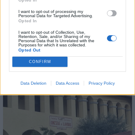
I want to opt-out of processing my
Personal Data for Targeted Advertising.
Opted In
CASCIAGO
Casciago festeggia i 140 anni della
I want to opt-out of Collection, Use,
Società di Mutuo Soccorso
Retention, Sale, and/or Sharing of my
Personal Data that Is Unrelated with the
Purposes for which it was collected.
Casciago festeggia i 140 anni della Società di Mutuo
Opted Out
Soccorso
CONFIRM
Data Deletion
Data Access
Privacy Policy