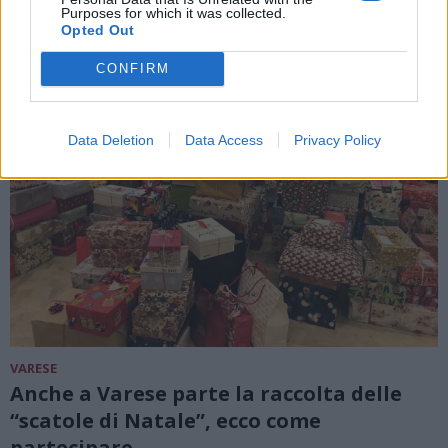
Purposes for which it was collected.
Opted Out
CONFIRM
Data Deletion
Data Access
Privacy Policy
VARESE
Anche a Varese parte la raccolta delle
“scatole di Natale”, ecco come
partecipare