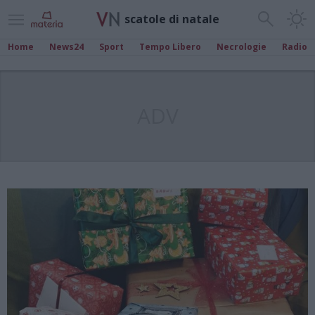
scatole di natale
Home
News24
Sport
Tempo Libero
Necrologie
Radio
ADV