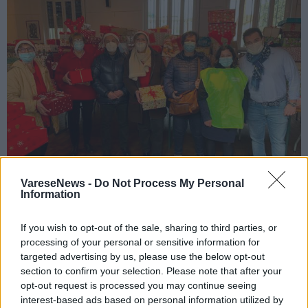
VareseNews -
Do Not Process My Personal
Information
CASTELLANZA
Tornano le scatole di Natale a Busto,
If you wish to opt-out of the sale, sharing to third parties, or
processing of your personal or sensitive information for
Castellanza e Cassano Magnago. Ecco
targeted advertising by us, please use the below opt-out
dove consegnarle
section to confirm your selection. Please note that after your
opt-out request is processed you may continue seeing
interest-based ads based on personal information utilized by