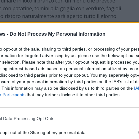
nsumare in loco il pranzo con un menù che prevede
e con patatine, tomini alla griglia con verdure, fagioli
osco ristoro naturalmente sarà aperto tutto il giorno
lati. Verrà inoltre servita birra alla spina artigianale
ws -
Do Not Process My Personal Information
ambini sarà gestito dall’Associazione Salvatore Orrú
to opt-out of the sale, sharing to third parties, or processing of your per
op dedicato alla creazione di coroncine ispirate al
formation for targeted advertising by us, please use the below opt-out s
 presente anche una postazione “truccabimbi” che
r selection. Please note that after your opt-out request is processed y
tante dame e cavalieri.
eing interest-based ads based on personal information utilized by us or
disclosed to third parties prior to your opt-out. You may separately opt-
proprio momento d’intrattenimento della giornata. Due
losure of your personal information by third parties on the IAB’s list of
nno fino al grande prato all’ingresso di Calipolis
. This information may also be disclosed by us to third parties on the
IA
nte scacchiera creata per l’occasione. I due
Participants
that may further disclose it to other third parties.
a Fagnano e Sir Ludovico De Calimala, si sfideranno ad
ttenere la mano della bella dama Bianca. Le loro mosse
tate realmente dai vari figuranti sulla grande
l Data Processing Opt Outs
d una vera e propria contesa. Al termine della partita,
, ci saranno balli sulle note di musiche medioevali dove
o opt-out of the Sharing of my personal data.
 naturalmente potrà partecipare.