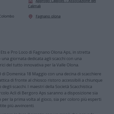
Approdo Calipolis – Associazione dei
Calimali
a Colombo
Fagnano olona
 Ets e Pro Loco di Fagnano Olona Aps, in stretta
 una giornata dedicata agli scacchi con una
ici del tutto innovativa per la Valle Olona.
.30 di Domenica 18 Maggio con una decina di scacchiere
attica di fronte al chiosco ristoro accessibili a chiunque
 degli scacchi. I maestri della Società Scacchistica
ircolo Acli di Bergoro Aps saranno a disposizione sia
o per la prima volta al gioco, sia per coloro più esperti
tite più avvincenti.