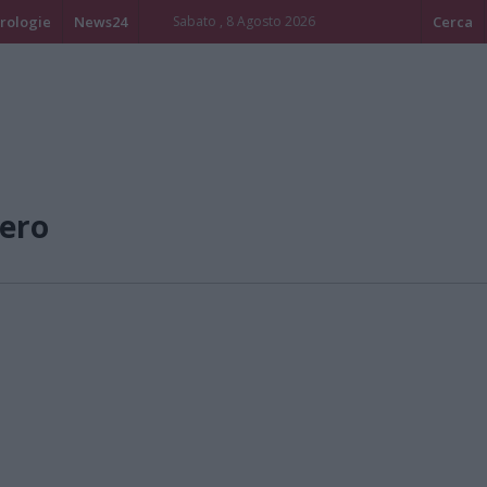
rologie
News24
Sabato , 8 Agosto 2026
Cerca
ero