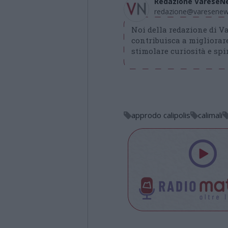
Redazione VareseN
redazione@varesenews
Noi della redazione di 
contribuisca a migliorare
stimolare curiosità e spir
approdo calipolis
calimali