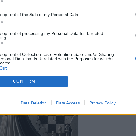
In
Fagnano Olona tengono a ringraziare fin d’ora le
o opt-out of the Sale of my Personal Data.
no in supporto all’evento ed il Comune di Fagnano
In
progetto. Il grande impegno ed il coinvolgimento di
ari sono per noi l’intento concreto di una
to opt-out of processing my Personal Data for Targeted
ing.
llare nel e per il nostro territorio.
In
o opt-out of Collection, Use, Retention, Sale, and/or Sharing
ersonal Data that Is Unrelated with the Purposes for which it
lected.
Out
CONFIRM
Data Deletion
Data Access
Privacy Policy