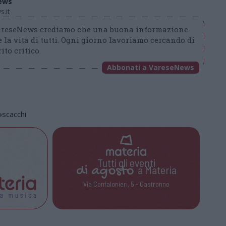
ews
.it
VareseNews crediamo che una buona informazione
 la vita di tutti. Ogni giorno lavoriamo cercando di
ito critico.
Abbonati a VareseNews
scacchi
Tutti gli eventi
di
agosto
a Materia
Via Confalonieri, 5 - Castronno