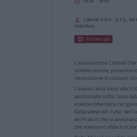
09:30 - 18:00
Calimali O.D.V. - E.T.S., Vi
Cristoforo
Portami qui
L’associazione Calimali Odv
collaborazione, presentano
rievocazione in costumi stor
L’evento avrà inizio alle 9
posizionate sotto l’aula did
volesse cimentarsi nel gioco
Gallaratese ed i tutor del C
dei fruitori che si avvicinan
che volessero sfidarli in par