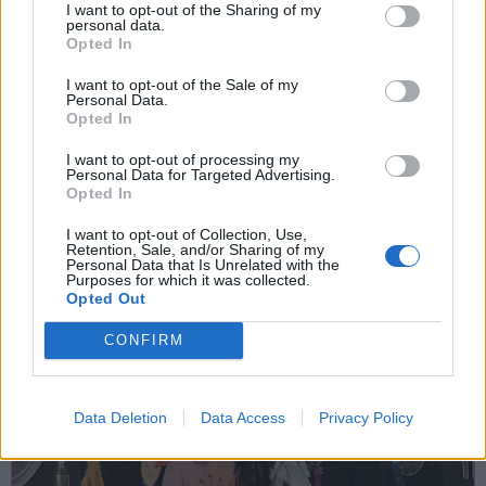
I want to opt-out of the Sharing of my
personal data.
Opted In
SPETTACOLI
I want to opt-out of the Sale of my
18 Agosto 2026
Personal Data.
Terra e Laghi Festival porta a Baveno
Opted In
lo spettacolo sulle le fiabe di Italo
I want to opt-out of processing my
Calvino
Personal Data for Targeted Advertising.
Opted In
Baveno
I want to opt-out of Collection, Use,
Lungolago Di Piazza IV Novembre, Baveno
Retention, Sale, and/or Sharing of my
Personal Data that Is Unrelated with the
Purposes for which it was collected.
Opted Out
CONFIRM
Data Deletion
Data Access
Privacy Policy