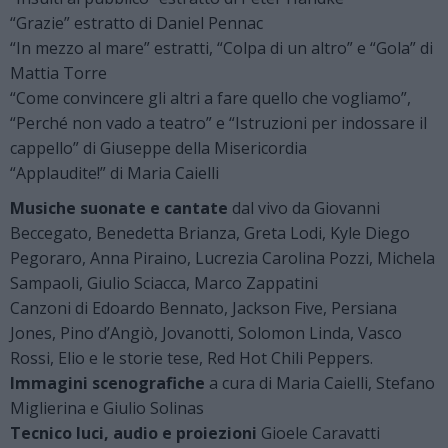
“Grazie” estratto di Daniel Pennac
“In mezzo al mare” estratti, “Colpa di un altro” e “Gola” di
Mattia Torre
“Come convincere gli altri a fare quello che vogliamo”,
“Perché non vado a teatro” e “Istruzioni per indossare il
cappello” di Giuseppe della Misericordia
“Applaudite!” di Maria Caielli
Musiche
suonate e cantate
dal vivo da Giovanni
Beccegato, Benedetta Brianza, Greta Lodi, Kyle Diego
Pegoraro, Anna Piraino, Lucrezia Carolina Pozzi, Michela
Sampaoli, Giulio Sciacca, Marco Zappatini
Canzoni di Edoardo Bennato, Jackson Five, Persiana
Jones, Pino d’Angiò, Jovanotti, Solomon Linda, Vasco
Rossi, Elio e le storie tese, Red Hot Chili Peppers.
Immagini scenografiche
a cura di Maria Caielli, Stefano
Miglierina e Giulio Solinas
Tecnico luci, audio e proiezioni
Gioele Caravatti