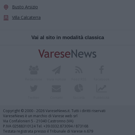
Busto Arsizio
Villa Calcaterra
Vai al sito in modalità classica
Redazione
Invia notizia
Feed RSS
Facebook
Twitter
Contatti
Società
Pubblicità
Copyright © 2000 - 2026 VareseNews.it. Tutti i diritti riservati
VareseNews è un marchio di Varese web srl
Via Confalonieri 5 - 21040 Castronno (VA)
P.IVA 02588310124 Tel. +39.0332.873094 / 873168
Testata registrata presso il Tribunale di Varese n.679