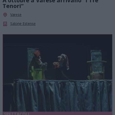
A ottobre a Varese arrivano “I Tre
Tenori”
Varese
Salone Estense
SPETTACOLI