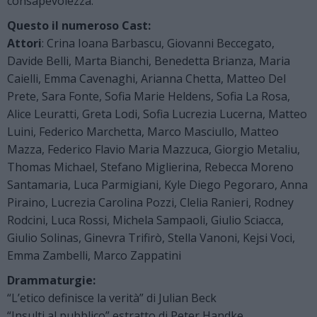
consapevolezza.
Questo il numeroso Cast:
Attori
: Crina Ioana Barbascu, Giovanni Beccegato,
Davide Belli, Marta Bianchi, Benedetta Brianza, Maria
Caielli, Emma Cavenaghi, Arianna Chetta, Matteo Del
Prete, Sara Fonte, Sofia Marie Heldens, Sofia La Rosa,
Alice Leuratti, Greta Lodi, Sofia Lucrezia Lucerna, Matteo
Luini, Federico Marchetta, Marco Masciullo, Matteo
Mazza, Federico Flavio Maria Mazzuca, Giorgio Metaliu,
Thomas Michael, Stefano Miglierina, Rebecca Moreno
Santamaria, Luca Parmigiani, Kyle Diego Pegoraro, Anna
Piraino, Lucrezia Carolina Pozzi, Clelia Ranieri, Rodney
Rodcini, Luca Rossi, Michela Sampaoli, Giulio Sciacca,
Giulio Solinas, Ginevra Trifirò, Stella Vanoni, Kejsi Voci,
Emma Zambelli, Marco Zappatini
Drammaturgie:
“L’etico definisce la verità” di Julian Beck
“Insulti al pubblico” estratto di Peter Handke