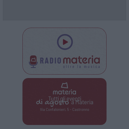
Tutti gli eventi
di
agosto
a Materia
Via Confalonieri, 5 - Castronno