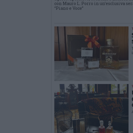
con Mauro L. Porro in un’esclusiva ser
“Piano e Voce”