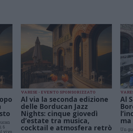
VARESE - EVENTO SPONSORIZZATO
VARE
dopo
Al via la seconda edizione
Al 
a
delle Borducan Jazz
Bor
osto
Nights: cinque giovedì
l’i
d’estate tra musica,
ma 
rducan
cocktail e atmosfera retrò
ì 6
Un gua
al vivo