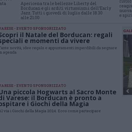
risto
ata
Apericena tra le bellezze Liberty del
reagis
Borducan e gli arditi virtuosismi dell’Early
nuova 
Jazz. Tutti i giovedì di luglio dalle 18.30
e spir
alle 21.00
VARESE - EVENTO SPONSORIZZATO
GAL
Scopri il Natale del Borducan: regali
speciali e momenti da vivere
Tante novità, idee regalo e appuntamenti imperdibili da segnare
in agenda
VARESE - EVENTO SPONSORIZZATO
Una piccola Hogwarts al Sacro Monte
di Varese: il Borducan è pronto a
ospitare i Giochi della Magia
Al via i Giochi della Magia 2024. Ecco come partecipare