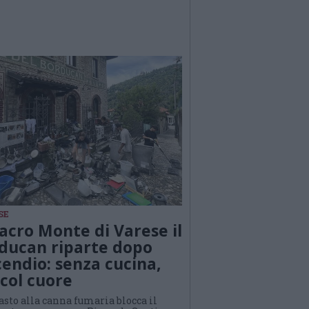
SE
Sacro Monte di Varese il
ducan riparte dopo
ncendio: senza cucina,
col cuore
sto alla canna fumaria blocca il