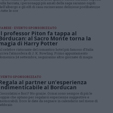
sulla facciata, i personaggi più amati della saga saranno ospiti
dell’albergo e gli elfi di casa cucineranno deliziose prelibatezze
a tutte le ore
VARESE - EVENTO SPONSORIZZATO
Il professor Piton fa tappa al
Borducan: al Sacro Monte torna la
magia di Harry Potter
Al celebre ristorante del romantico hotel più famoso d’Italia
arriva l’atmosfera di J. K. Rowling. Primo appuntamento
domenica 24 settembre, seguiranno altre giornate di magia
EVENTO SPONSORIZZATO
Regala al partner un’esperienza
indimenticabile al Borducan
Cioccolatini e fiori? No grazie. Ormai sono sempre di più le
coppie che optano per regalarsi esperienze suggestive e
memorabili. Ecco le date da segnare in calendario nel mese di
febbraio