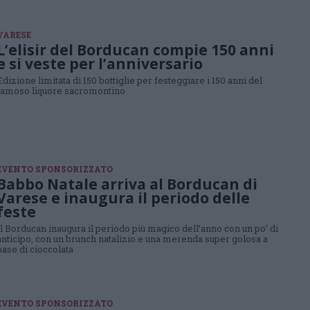
VARESE
L’elisir del Borducan compie 150 anni
e si veste per l’anniversario
Edizione limitata di 150 bottiglie per festeggiare i 150 anni del
famoso liquore sacromontino
EVENTO SPONSORIZZATO
Babbo Natale arriva al Borducan di
Varese e inaugura il periodo delle
feste
Il Borducan inaugura il periodo più magico dell’anno con un po’ di
anticipo, con un brunch natalizio e una merenda super golosa a
base di cioccolata
EVENTO SPONSORIZZATO