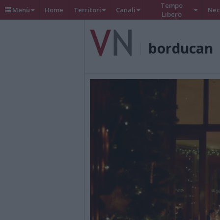
Tempo
Menù
Home
Territori
Canali
Nec
Libero
borducan