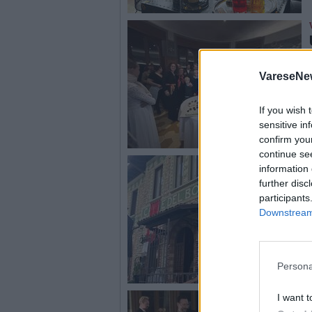
VareseNe
If you wish 
sensitive in
confirm you
continue se
information 
further disc
participants
Downstream 
Persona
I want t