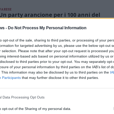
VARESE
Un party arancione per i 100 anni del
Borducan
Si sono presentati in 200, con quel tocco: chi con una sciarpa, chi
ws -
Do Not Process My Personal Information
con una cravatta, chi con un maglione, una borsa o anche solo un
nastrino per festeggiare l’importante data
to opt-out of the sale, sharing to third parties, or processing of your per
formation for targeted advertising by us, please use the below opt-out s
r selection. Please note that after your opt-out request is processed y
eing interest-based ads based on personal information utilized by us or
VARESE - EVENTO SPONSORIZZATO
disclosed to third parties prior to your opt-out. You may separately opt-
Il Ministero della Magia Italiano
losure of your personal information by third parties on the IAB’s list of
annuncia il ritorno dei Giochi della
. This information may also be disclosed by us to third parties on the
IA
Magia
Participants
that may further disclose it to other third parties.
Riprendiamo e pubblichiamo il comunicato stampa ricevuto via
gufo dal Ministero della Magia
l Data Processing Opt Outs
VARESE - EVENTO SPONSORIZZATO
o opt-out of the Sharing of my personal data.
Special edition “100 anni di