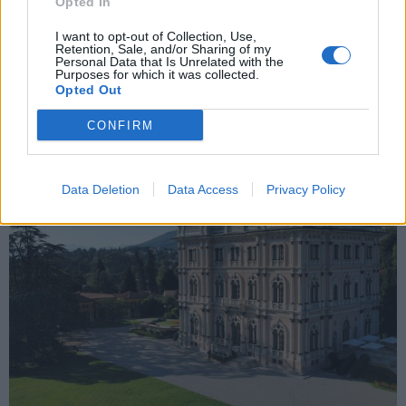
UNIVERSITÀ - LAVORO
Opted In
“Visione e ambizione”: a Ville Ponti il
I want to opt-out of Collection, Use,
convegno per i 30 anni di Jeliuc, la junior
Retention, Sale, and/or Sharing of my
Personal Data that Is Unrelated with the
enterprise dell’università Cattaneo
Purposes for which it was collected.
Opted Out
CONFIRM
Data Deletion
Data Access
Privacy Policy