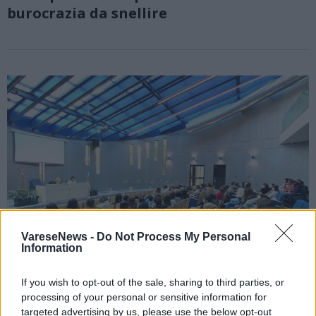
burocrazia da snellire
VareseNews -
Do Not Process My Personal
Information
If you wish to opt-out of the sale, sharing to third parties, or
processing of your personal or sensitive information for
L’Einaudi di Varese ospita il MEET School
targeted advertising by us, please use the below opt-out