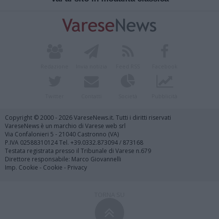
Redazione
Invia notizia
Feed RSS
Facebook
Twitter
Contatti
Società
Pubblicità
Copyright © 2000 - 2026 VareseNews.it. Tutti i diritti riservati
VareseNews è un marchio di Varese web srl
Via Confalonieri 5 - 21040 Castronno (VA)
P.IVA 02588310124 Tel. +39.0332.873094 / 873168
Testata registrata presso il Tribunale di Varese n.679
Direttore responsabile: Marco Giovannelli
Imp. Cookie
-
Cookie
-
Privacy
TORNA SU