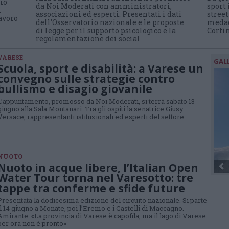
rio
da Noi Moderati con amministratori,
sport 
i
associazioni ed esperti. Presentati i dati
street
avoro
dell’Osservatorio nazionale e le proposte
medag
di legge per il supporto psicologico e la
Corti
regolamentazione dei social
VARESE
GAL
Scuola, sport e disabilità: a Varese un
convegno sulle strategie contro
bullismo e disagio giovanile
L’appuntamento, promosso da Noi Moderati, si terrà sabato 13
giugno alla Sala Montanari. Tra gli ospiti la senatrice Giusy
Versace, rappresentanti istituzionali ed esperti del settore
NUOTO
Nuoto in acque libere, l’Italian Open
Water Tour torna nel Varesotto: tre
tappe tra conferme e sfide future
Presentata la dodicesima edizione del circuito nazionale. Si parte
il 14 giugno a Monate, poi l’Eremo e i Castelli di Maccagno.
Amirante: «La provincia di Varese è capofila, ma il lago di Varese
per ora non è pronto»