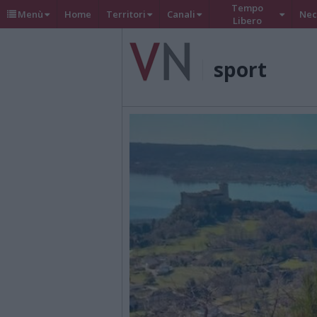
Tempo
Menù
Home
Territori
Canali
Nec
Libero
sport