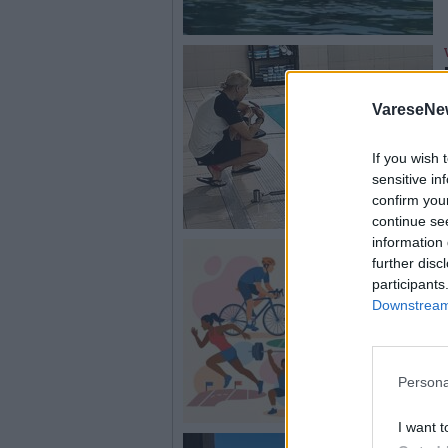
VareseNe
If you wish 
sensitive in
confirm you
continue se
information 
further disc
participants
Downstream 
Persona
I want t