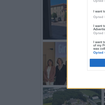
Opted 
I want t
Opted 
I want 
Advertis
Opted 
I want t
of my P
was col
Opted 