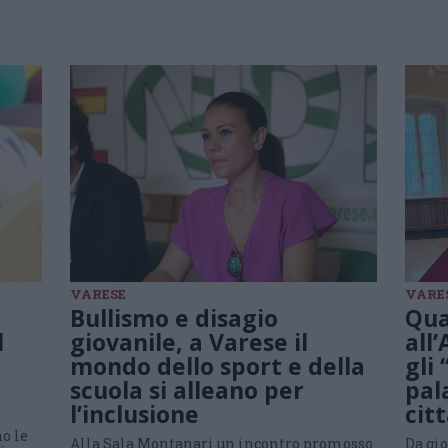
VARESE
VARE
Bullismo e disagio
Qua
l
giovanile, a Varese il
all
mondo dello sport e della
gli
scuola si alleano per
pal
l’inclusione
cit
e
no le
Alla Sala Montanari un incontro promosso
Da gi