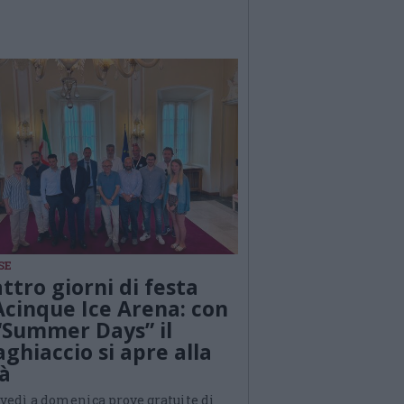
SE
ttro giorni di festa
’Acinque Ice Arena: con
 “Summer Days” il
aghiaccio si apre alla
tà
ovedì a domenica prove gratuite di