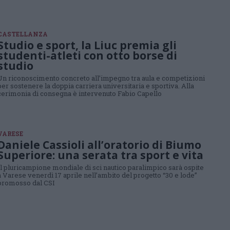
CASTELLANZA
Studio e sport, la Liuc premia gli
studenti-atleti con otto borse di
studio
Un riconoscimento concreto all’impegno tra aula e competizioni
per sostenere la doppia carriera universitaria e sportiva. Alla
cerimonia di consegna è intervenuto Fabio Capello
VARESE
Daniele Cassioli all’oratorio di Biumo
Superiore: una serata tra sport e vita
Il pluricampione mondiale di sci nautico paralimpico sarà ospite
a Varese venerdì 17 aprile nell’ambito del progetto “30 e lode”
promosso dal CSI