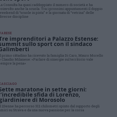
La Consulta ha quasi raddoppiato il numero di società e ha
coinvolto anche la scuola. Tra i prossimi appuntamenti il doppio
weekend di “scuole in pista” e la giornata di “vetrina” delle
diverse discipline
VARESE
Tre imprenditori a Palazzo Estense:
summit sullo sport con il sindaco
Galimberti
Il primo cittadino ha ricevuto la famiglia Di Caro, Mauro Morello
e Claudio Milanese: «Parlare di sinergie sul territorio vale
sempre la pena»
CASCIAGO
Sette maratone in sette giorni:
l’incredibile sfida di Lorenzo,
giardiniere di Morosolo
Il 23enne ha percorso 312 chilometri spinto dal supporto degli
amici su Strava e da una nuova passione per la corsa