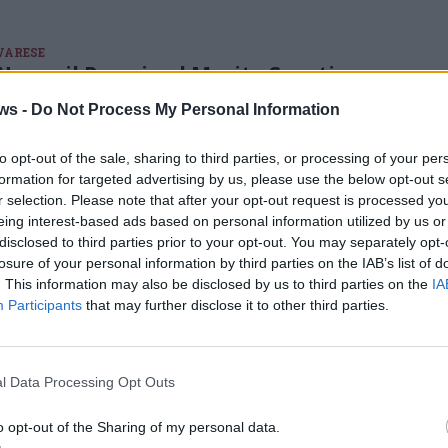
VARESE
Nasce il Premio al Merito Sportivo
Città di Varese: ecco chi può
candidarsi e come
ws -
Do Not Process My Personal Information
Il Comune di Varese istituisce il Premio al Merito Sportivo Città
di Varese: atleti, squadre, società e operatori potranno essere
to opt-out of the sale, sharing to third parties, or processing of your per
candidati entro settembre per la prima cerimonia di novembre al
formation for targeted advertising by us, please use the below opt-out s
Salone Estense
r selection. Please note that after your opt-out request is processed y
eing interest-based ads based on personal information utilized by us or
disclosed to third parties prior to your opt-out. You may separately opt-
L'INIZIATIVA
Finestagione: VareseNews dà spazio a
losure of your personal information by third parties on the IAB’s list of
tutto lo sport che c’è
. This information may also be disclosed by us to third parties on the
IA
Participants
that may further disclose it to other third parties.
Torna per la terza estate consecutiva la rubrica che dà spazio alle
società giovanili, amatoriali e dilettantistiche che desiderano
raccontare la propria annata sui campo. Ecco come partecipare
l Data Processing Opt Outs
o opt-out of the Sharing of my personal data.
CARNAGO