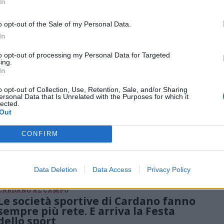
In
Carnago celebra le sue realtà
associative con la 4ª Festa delle
o opt-out of the Sale of my Personal Data.
Associazioni
In
Due giorni di sport, laboratori, musica e spettacoli per grandi e
bambini in Piazza Falcone e Borsellino
to opt-out of processing my Personal Data for Targeted
ing.
In
o opt-out of Collection, Use, Retention, Sale, and/or Sharing
ANGERA
ersonal Data that Is Unrelated with the Purposes for which it
Sport, turismo e sostenibilità. Partirà
lected.
da Angera la tappa del Giro-E
Out
Venerdì 22 maggio la città della Rocca sarà protagonista della
partenza della tappa Angera-Verbania del Giro-E Enel. Sul
CONFIRM
lungolago il Green Fun Village, eventi culturali, attività per le
scuole e la Pedalata Rosa per celebrare mobilità dolce e
cicloturismo
Data Deletion
Data Access
Privacy Policy
CARDANO AL CAMPO
Le società sportive di Cardano fanno
sempre più rete. E arriva la Festa
dello sport