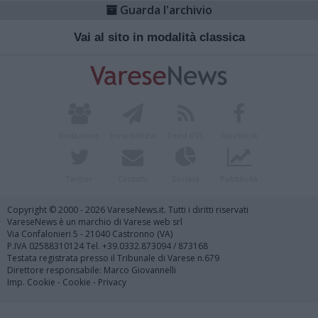
Guarda l'archivio
Vai al sito in modalità classica
Redazione
Invia notizia
Feed RSS
Facebook
Twitter
Contatti
Società
Pubblicità
Copyright © 2000 - 2026 VareseNews.it. Tutti i diritti riservati
VareseNews è un marchio di Varese web srl
Via Confalonieri 5 - 21040 Castronno (VA)
P.IVA 02588310124 Tel. +39.0332.873094 / 873168
Testata registrata presso il Tribunale di Varese n.679
Direttore responsabile: Marco Giovannelli
Imp. Cookie
-
Cookie
-
Privacy