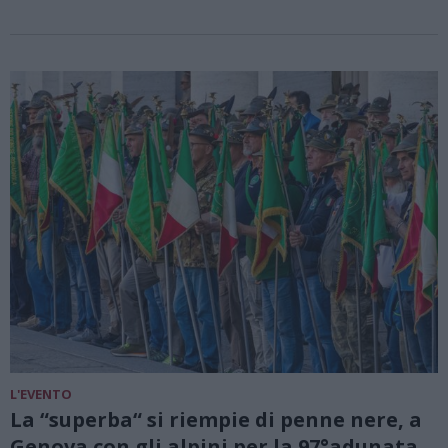
L'EVENTO
La “superba“ si riempie di penne nere, a
Genova con gli alpini per la 97°adunata