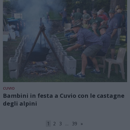
CUVIO
Bambini in festa a Cuvio con le castagne
degli alpini
1
2
3
…
39
»