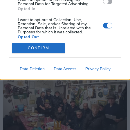
Personal Data for Targeted Advertising.
VARESE
Opted In
Gli Alpini ricordano Nicolajewka: fiaccole
I want to opt-out of Collection, Use,
e preghiere per l’83° anniversario
Retention, Sale, and/or Sharing of my
Personal Data that Is Unrelated with the
Al Sacro Monte la commemorazione della battaglia di
Purposes for which it was collected.
Nikolajewka
Opted Out
CONFIRM
Data Deletion
Data Access
Privacy Policy