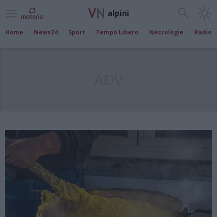
alpini
Home
News24
Sport
Tempo Libero
Necrologie
Radio
ADV