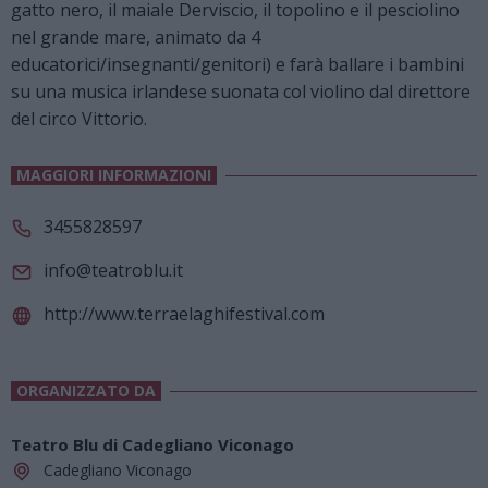
gatto nero, il maiale Derviscio, il topolino e il pesciolino
nel grande mare, animato da 4
educatorici/insegnanti/genitori) e farà ballare i bambini
su una musica irlandese suonata col violino dal direttore
del circo Vittorio.
MAGGIORI INFORMAZIONI
3455828597
info@teatroblu.it
http://www.terraelaghifestival.com
ORGANIZZATO DA
Teatro Blu di Cadegliano Viconago
Cadegliano Viconago