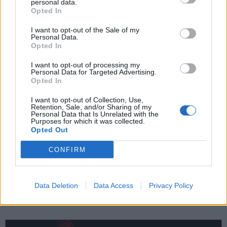
personal data.
Opted In
I want to opt-out of the Sale of my
Personal Data.
Opted In
I want to opt-out of processing my
Personal Data for Targeted Advertising.
Opted In
I want to opt-out of Collection, Use,
Retention, Sale, and/or Sharing of my
Personal Data that Is Unrelated with the
Purposes for which it was collected.
Opted Out
SPETTACOLI
CONFIRM
12 Agosto 2026
A Baveno volano grandi emozioni con
“La Gabbianella”
Data Deletion
Data Access
Privacy Policy
Baveno