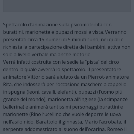
Spettacolo d’animazione sulla psicomotricità con
burattini, marionette e pupazzi mossi a vista. Verranno
presentati circa 15 numeri di 5 minuti l’uno, nei quali è
richiesta la partecipazione diretta dei bambini, attiva non
solo a livello verbale ma anche motorio.
Verrà infatti costruita con le sedie la “pista” del circo
dentro la quale avverrà lo spettacolo. Il presentatore-
animatore Vittorio sarà aiutato da un Pierrot-animatore
Rita, che indosserà per l’occasione maschere a cappello
in spugna (leoni, cavalli, elefanti), pupazzi (l’uomo più
grande del mondo), marionetta all’inglese (la scimpanzè
ballerina) e animerà tantissimi personaggi burattini e
marionette (Rino l’ucellino che vuole deporre le uova
nell’asilo nido, Barattolo il ginnasta, Mario l’acrobata, il
serpente addomesticato al suono dell’ocarina, Romeo il