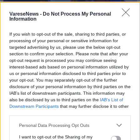
VareseNews -
Do Not Process My Personal
Information
If you wish to opt-out of the sale, sharing to third parties, or
processing of your personal or sensitive information for
targeted advertising by us, please use the below opt-out
section to confirm your selection. Please note that after your
opt-out request is processed you may continue seeing
interest-based ads based on personal information utilized by
us or personal information disclosed to third parties prior to
SPETTACOLI
your opt-out. You may separately opt-out of the further
15 Agosto 2026
disclosure of your personal information by third parties on the
IAB’s list of downstream participants. This information may
Terra e Laghi Festival porta il tango
also be disclosed by us to third parties on the
IAB’s List of
argentino a Soiano del Lago
Downstream Participants
that may further disclose it to other
Soiano Del Lago
third parties.
Personal Data Processing Opt Outs
I want to opt-out of the Sharing of my