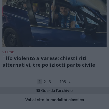
VARESE
Tifo violento a Varese: chiesti riti
alternativi, tre poliziotti parte civile
1
2
3
…
108
»
Guarda l'archivio
Vai al sito in modalità classica