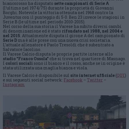
biancorosso ha disputato
sette campionati di Serie A
(l’ultimo nel 1974/75) durante la proprietà di Giovanni
Borghi. Notevole la vittoria ottenuta nel 1968 contro la
Juventus con il punteggio di 5-0. Ben 23 invece le stagioni in
Serie B (le ultime nel periodo 2010-2015).
Nel corso della sua storia il Varese ha subito diversi cambi
di denominazione ed è stato
rifondato nel 1988, nel 2004 e
nel 2015
. Attualmente disputa il girone A del campionato di
Serie D
ma è alle prese con una nuova crisi societaria.
L’attuale allenatore è Paolo Tresoldi che è subentrato a
Salvatore Iacolino.
Il Varese Calcio disputa le proprie partite interne allo
stadio “Franco Ossola”
che si trova nel quartiere di Masnago.
I
colori sociali
sono il bianco e il rosso, anche se in origine è
stata utilizzata una maglia bianca e viola.
Il Varese Calcio è disponibile sul
sito internet ufficiale
(
QUI
)
e sui seguenti social network:
Facebook
–
Twitter
–
Instagram