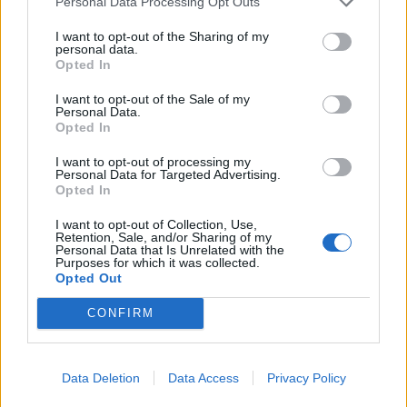
Personal Data Processing Opt Outs
CALCIO
I want to opt-out of the Sharing of my
4 febbraio: al “Franco Ossola” si scrive la
personal data.
Opted In
storia. Il giorno in cui il Varese sconfisse
5-0 la Juventus
I want to opt-out of the Sale of my
Personal Data.
Opted In
I want to opt-out of processing my
Personal Data for Targeted Advertising.
Opted In
I want to opt-out of Collection, Use,
Retention, Sale, and/or Sharing of my
Personal Data that Is Unrelated with the
Purposes for which it was collected.
Opted Out
CONFIRM
Data Deletion
Data Access
Privacy Policy