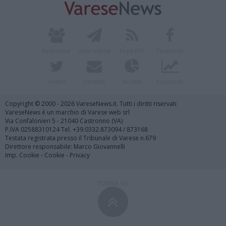
Redazione
Invia notizia
Feed RSS
Facebook
Twitter
Contatti
Società
Pubblicità
Copyright © 2000 - 2026 VareseNews.it. Tutti i diritti riservati
VareseNews è un marchio di Varese web srl
Via Confalonieri 5 - 21040 Castronno (VA)
P.IVA 02588310124 Tel. +39.0332.873094 / 873168
Testata registrata presso il Tribunale di Varese n.679
Direttore responsabile: Marco Giovannelli
Imp. Cookie
-
Cookie
-
Privacy
TORNA SU