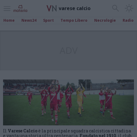
varese calcio
Home
News24
Sport
Tempo Libero
Necrologie
Radio
ADV
Il
Varese Calcio
è la principale squadra calcistica cittadina
e vanta una storia ultra centenaria.
Fondato nel 1910
, il club